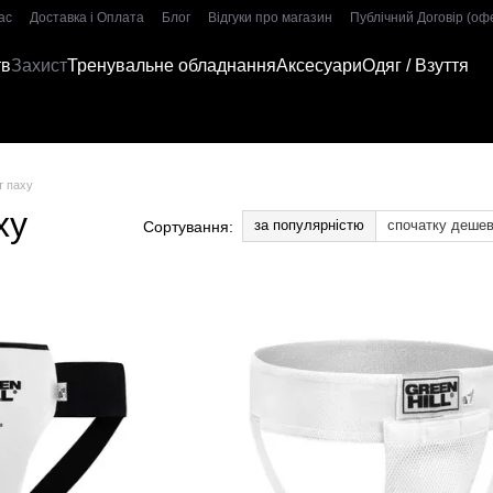
ас
Доставка і Оплата
Блог
Відгуки про магазин
Публічний Договір (оф
тв
Захист
Тренувальне обладнання
Аксесуари
Одяг / Взуття
т паху
ху
за популярністю
спочатку деше
Сортування: