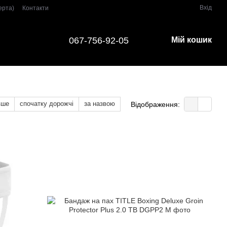
Вхід
ерта)
Контакти
067-756-92-05
Мій кошик
вше
спочатку дорожчі
за назвою
Відображення: