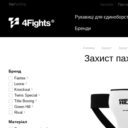
Перейти до основного контенту
Укр
Рус
Eng
Каталог
Про н
Рукавиці для єдиноборс
Бренди
Головна
Захист
Захис
Захист па
Бренд
Fairtex
1
Leone
2
Knockout
1
Twins Special
1
Title Boxing
3
Green Hill
2
Rival
1
Матеріал