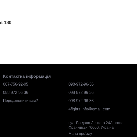
t 180
Контактна інформація
067-756-92-05
098-972-96-36
098-972-96-36
098-972-96-36
098-972-96-36
Передзвонити вам?
4fights.info@gmail.com
вул. Богдана Лепкого 24А, Івано-
Франківськ 76000, Україна
Мапа проїзду