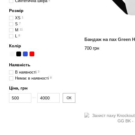
Синтетична шкіра
2
Розмір
XS
1
S
7
M
11
L
8
Бандаж на пах Green Hi
Колір
700 грн
Наявність
В наявності
3
Немає в наявності
8
Ціна, грн
Від Ціна, грн
До Ціна, грн
ОК