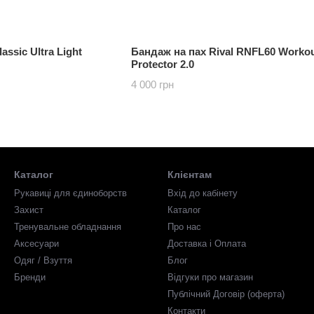
assic Ultra Light
Бандаж на пах Rival RNFL60 Workou
Protector 2.0
4 000 грн
Каталог
Клієнтам
Рукавиці для єдиноборств
Вхід до кабінету
Захист
Каталог
Тренувальне обладнання
Про нас
Аксесуари
Доставка і Оплата
Одяг / Взуття
Блог
Бренди
Відгуки про магазин
Публічний Договір (оферта)
Контакти