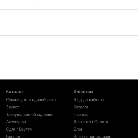
Каталог
Клієнтам
Рукавиці для єдиноборств
Вхід до кабінету
Захист
Каталог
Тренувальне обладнання
Про нас
Аксесуари
Доставка і Оплата
Одяг / Взуття
Блог
Бренди
Відгуки про магазин