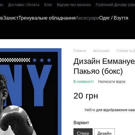
ас
Доставка і Оплата
Блог
Відгуки про магазин
Публічний Договір (оф
тв
Захист
Тренувальне обладнання
Аксесуари
Одяг / Взуття
Головна
Аксесуари
Стікери та 
Дизайн Еммануе
Пакьяо (бокс)
В наявності
Написати відгук
20 грн
Увійти
для відображення нак
%
Варіант
Стікер
Дизайн