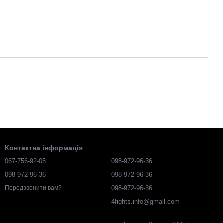
Контактна інформація
067-756-92-05
098-972-96-36
098-972-96-36
098-972-96-36
098-972-96-36
Передзвонити вам?
4fights.info@gmail.com