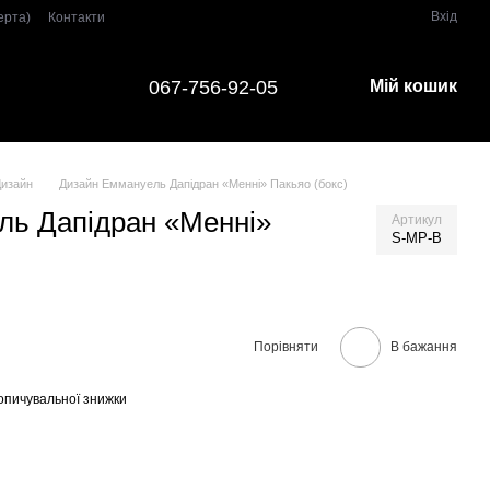
Вхід
ерта)
Контакти
067-756-92-05
Мій кошик
Дизайн
Дизайн Еммануель Дапідран «Менні» Пакьяо (бокс)
ль Дапідран «Менні»
Артикул
S-MP-B
Порівняти
В бажання
опичувальної знижки