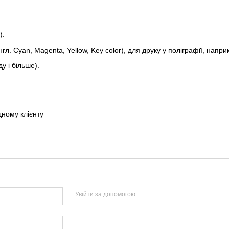
).
гл. Cyan, Magenta, Yellow, Key color), для друку у поліграфії, напр
у і більше).
ному клієнту
Увійти за допомогою