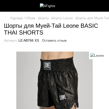
Одежда / Обувь
Шорты
Шорты Leone
Шорты для Муей-Та
Шорты для Муей-Тай Leone BASIC
THAI SHORTS
Артикул:
LE AB766 XS
Оставить отзыв