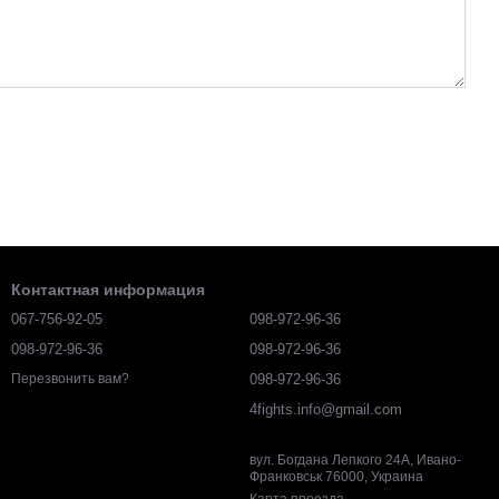
Контактная информация
067-756-92-05
098-972-96-36
098-972-96-36
098-972-96-36
098-972-96-36
Перезвонить вам?
4fights.info@gmail.com
вул. Богдана Лепкого 24А, Ивано-
Франковськ 76000, Украина