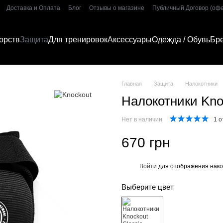
Доставка и Оплата
Блог
Отзывы о магазине
Публичный Договор (оф
орств
Защита
Для тренировок
Аксессуары
Одежда / Обувь
Бр
Главная
Защита
Налокотники
Налокотники Knoc
Нет в наличии
1 о
670 грн
Войти
для отображения нако
%
Выберите цвет