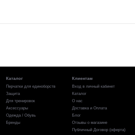
Каталог
Клиентам
Перчатки для единоборств
Вход в личный кабинет
Защита
Каталог
Для тренировок
О нас
Аксессуары
Доставка и Оплата
Одежда / Обувь
Блог
Бренды
Отзывы о магазине
Публичный Договор (оферта)