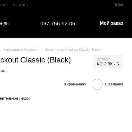
Вход
ерта)
Контакты
067-756-92-05
Мой заказ
енды
Налокотники Knockout
Налокотники Knockout Classic (Black)
kout Classic (Black)
Артикул
KO C BK - S
тзыв
К сравнению
В желания
пительной скидки