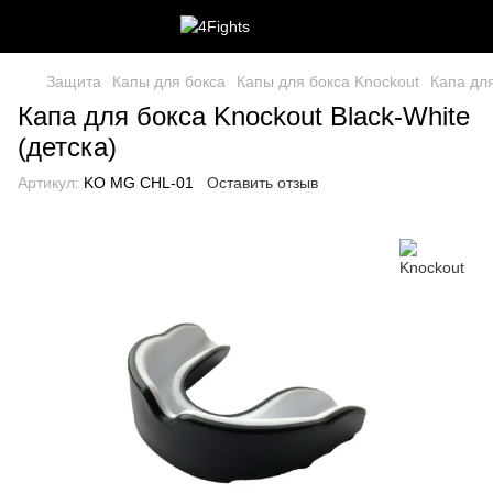
Защита
Капы для бокса
Капы для бокса Knockout
Капа для
Капа для бокса Knockout Black-White
(детска)
Артикул:
KO MG CHL-01
Оставить отзыв