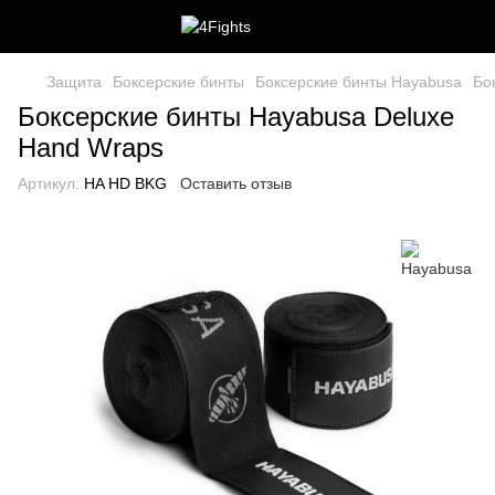
Защита
Боксерские бинты
Боксерские бинты Hayabusa
Бо
Боксерские бинты Hayabusa Deluxe
Hand Wraps
Артикул:
HA HD BKG
Оставить отзыв