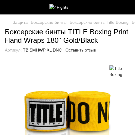
Защита
Боксерские бинты
Боксерские бинты Title Boxing
Б
Боксерские бинты TITLE Boxing Print
Hand Wraps 180" Gold/Black
Артикул:
TB SMHWP XL DNC
Оставить отзыв