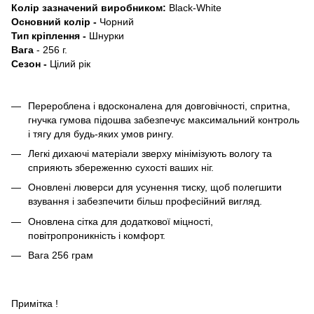
Колір зазначений виробником:
Black-White
Основний колір -
Чорний
Тип кріплення -
Шнурки
Вага
- 256 г.
Сезон -
Цілий рік
Перероблена і вдосконалена для довговічності, спритна,
гнучка гумова підошва забезпечує максимальний контроль
і тягу для будь-яких умов рингу.
Легкі дихаючі матеріали зверху мінімізують вологу та
сприяють збереженню сухості ваших ніг.
Оновлені люверси для усунення тиску, щоб полегшити
взування і забезпечити більш професійний вигляд.
Оновлена ​​сітка для додаткової міцності,
повітропроникність і комфорт.
Вага 256 грам
Примітка !