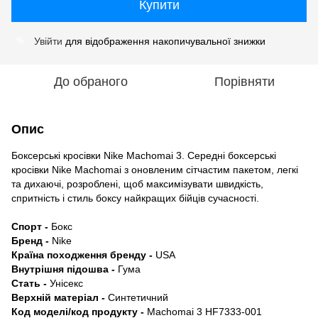
Купити
Увійти
для відображення накопичувальної знижки
%
До обраного
Порівняти
Опис
Боксерські кросівки Nike Machomai 3. Середні боксерські
кросівки Nike Machomai з оновленим сітчастим пакетом, легкі
та дихаючі, розроблені, щоб максимізувати швидкість,
спритність і стиль боксу найкращих бійців сучасності.
Спорт -
Бокс
Бренд -
Nike
Країна походження бренду -
USA
Внутрішня підошва -
Гума
Стать -
Унісекс
Верхній матеріал -
Синтетичний
Код моделі/код продукту -
Machomai 3 HF7333-001